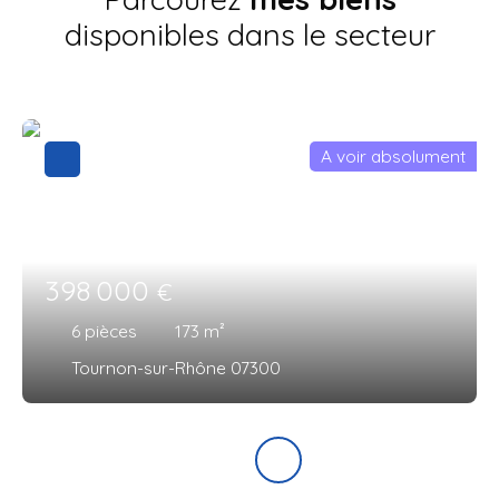
disponibles dans le secteur
A voir absolument
398 000
€
6
pièces
173
m²
Tournon-sur-Rhône 07300