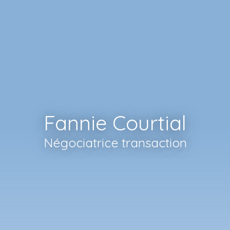
Fannie Courtial
Négociatrice transaction