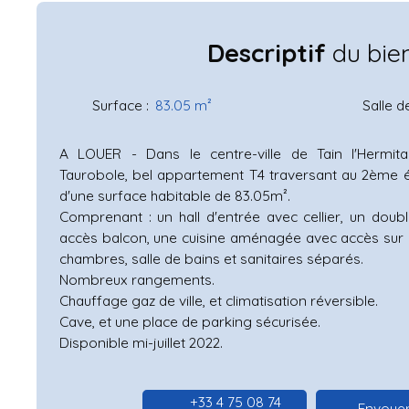
Descriptif
du bie
Surface
:
83.05
m²
Salle d
A LOUER - Dans le centre-ville de Tain l'Hermita
Taurobole, bel appartement T4 traversant au 2ème 
d'une surface habitable de 83.05m².
Comprenant : un hall d'entrée avec cellier, un doub
accès balcon, une cuisine aménagée avec accès sur
chambres, salle de bains et sanitaires séparés.
Nombreux rangements.
Chauffage gaz de ville, et climatisation réversible.
Cave, et une place de parking sécurisée.
Disponible mi-juillet 2022.
+33 4 75 08 74
Envoyer