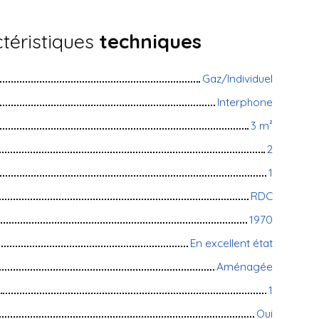
téristiques
techniques
Gaz/Individuel
Interphone
3
m²
2
1
RDC
1970
En excellent état
Aménagée
1
Oui