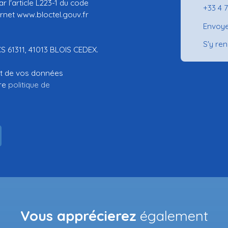
 l'article L223-1 du code
+33 4 
ernet www.bloctel.gouv.fr
Envoye
S'y re
CS 61311, 41013 BLOIS CEDEX.
ent de vos données
tre
politique de
Vous apprécierez
également