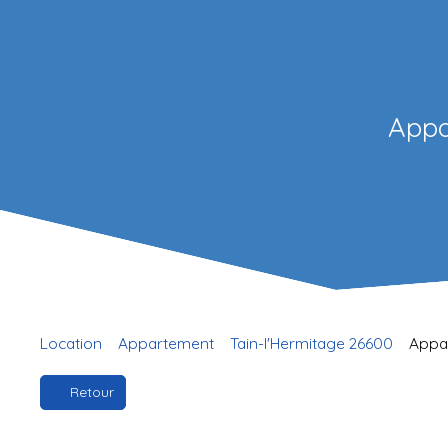
Appa
Location
Appartement
Tain-l'Hermitage 26600
Appar
Retour