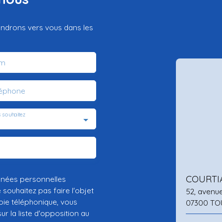
iendrons vers vous dans les
m
léphone
 souhaitez
COURTI
nnées personnelles
ouhaitez pas faire l'objet
52, avenu
ie téléphonique, vous
07300 TO
r la liste d'opposition au