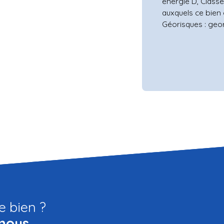
énergie D, Classe
auxquels ce bien 
Géorisques : geor
e bien ?
nous