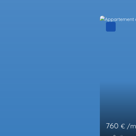
Très rare
760
€ /