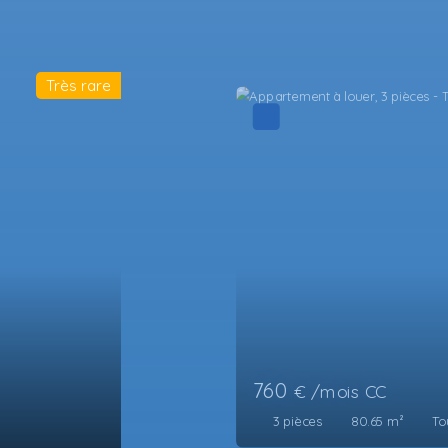
Très rare
640
€ /mois CC
2
pièces
54.89
m²