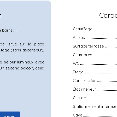
n
Carac
Chauffage
e bains
:
1
Autres
ge, situé sur la place
Surface terrasse
étage (sans ascenseur),
Chambres
le séjour lumineux avec
WC
 un second balcon, deux
Étage
Construction
État intérieur
Cuisine
Stationnement intérieur
Cave
 un mail