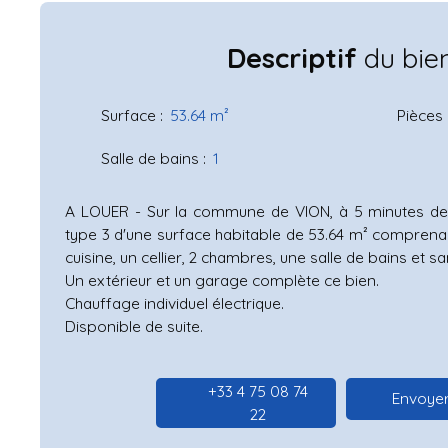
Descriptif
du bie
Surface
:
53.64
m²
Pièces
Salle de bains
:
1
A LOUER - Sur la commune de VION, à 5 minutes d
type 3 d'une surface habitable de 53.64 m² comprenan
cuisine, un cellier, 2 chambres, une salle de bains et s
Un extérieur et un garage complète ce bien.
Chauffage individuel électrique.
Disponible de suite.
+33 4 75 08 74
Envoyer
22