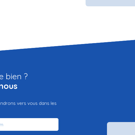
e bien ?
nous
iendrons vers vous dans les
m