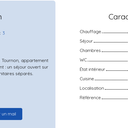
n
Carac
Chauffage
:
3
Séjour
Chambres
WC
e Tournon, appartement
t : un séjour ouvert sur
État intérieur
anitaires séparés.
Cuisine
Localisation
Référence
 un mail