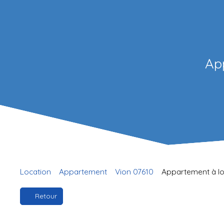
App
Location
Appartement
Vion 07610
Appartement à lou
Retour