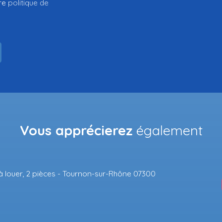
tre
politique de
Vous apprécierez
également