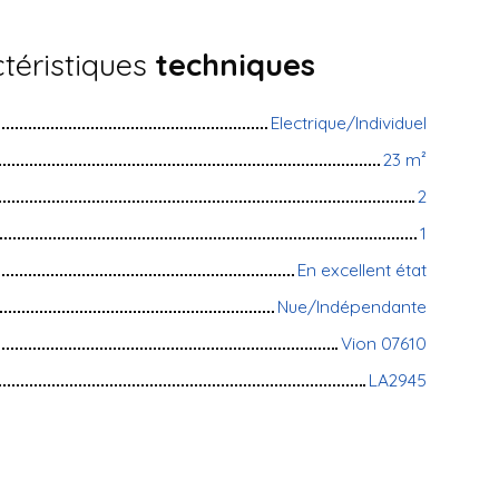
téristiques
techniques
Electrique/Individuel
23
m²
2
1
En excellent état
Nue/Indépendante
Vion 07610
LA2945