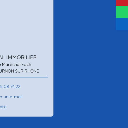
AL IMMOBILIER
e Maréchal Foch
URNON SUR RHÔNE
75 08 74 22
r un e-mail
ndre