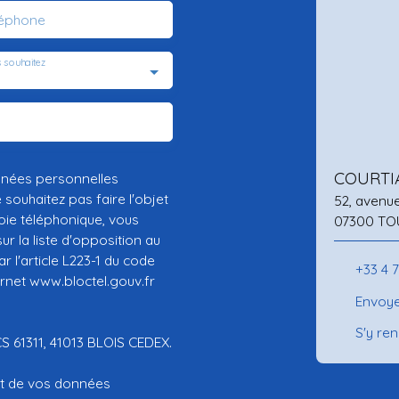
léphone
 souhaitez
COURTI
nnées personnelles
ouhaitez pas faire l'objet
52, avenu
ie téléphonique, vous
07300 TO
r la liste d'opposition au
 l'article L223-1 du code
+33 4 
ernet www.bloctel.gouv.fr
Envoye
S'y re
CS 61311, 41013 BLOIS CEDEX.
ent de vos données