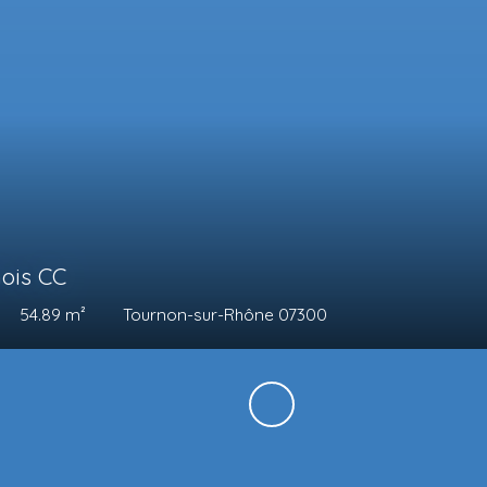
640
€ /mois CC
2
pièces
53.9
m²
Tournon-sur-Rhône 07300