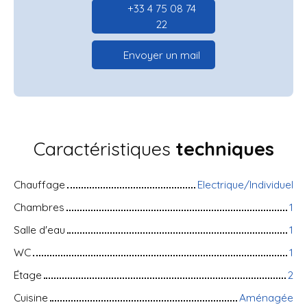
+33 4 75 08 74
22
Envoyer un mail
Caractéristiques
techniques
Chauffage
Electrique/Individuel
Chambres
1
Salle d'eau
1
WC
1
Étage
2
Cuisine
Aménagée