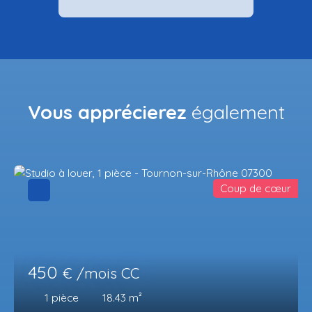
Vous apprécierez
également
Coup de cœur
450
€ /mois CC
1
pièce
18.43
m²