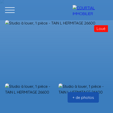
Loué
Accueil
Acheter
Programmes neufs
Vendre
Estimation
+ de photos