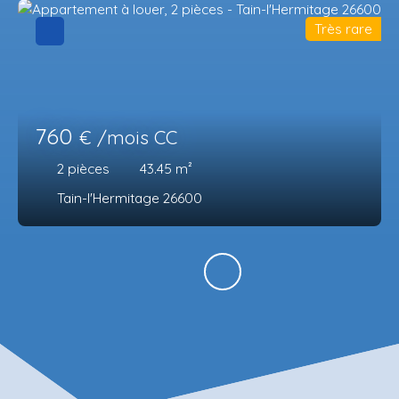
Très rare
760
€ /mois CC
2
pièces
43.45
m²
Tain-l'Hermitage 26600