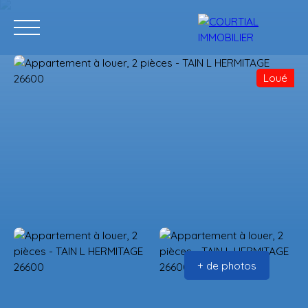
Loué
Accueil
Acheter
Programmes neufs
Vendre
Estimation
+ de photos