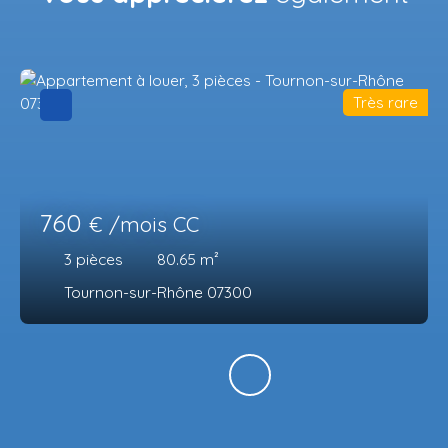
Très rare
760
€ /mois CC
3
pièces
80.65
m²
Tournon-sur-Rhône 07300