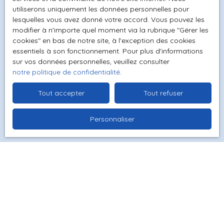
personnelles conformément au RGPD. Si vous ne
utiliserons uniquement les données personnelles pour
lesquelles vous avez donné votre accord. Vous pouvez les
souhaitez pas faire l'objet de prospection
modifier à n'importe quel moment via la rubrique ″Gérer les
commerciale par voie téléphonique, vous pouvez
cookies″ en bas de notre site, à l'exception des cookies
vous inscrire gratuitement sur la liste d'opposition
essentiels à son fonctionnement. Pour plus d'informations
au démarchage téléphonique, prévu par l'article
sur vos données personnelles, veuillez consulter
L223-1 du code de la consommation, sur le site
notre politique de confidentialité
.
Internet www.bloctel.gouv.fr ou par courrier
adressé à :
Tout accepter
Tout refuser
Société Worldline, Service Bloctel, CS 61311, 41013
Personnaliser
BLOIS CEDEX.
Pour en savoir plus sur le traitement de vos
données personnelles, veuillez consulter notre
politique de confidentialité
.
Recevoir des annonces