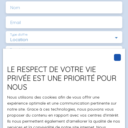
Nom
Email
Type d'offre
Location
Type de bien
Maison
Localisation
LE RESPECT DE VOTRE VIE
Saint-Jean-de-Muzols (07300)
PRIVÉE EST UNE PRIORITÉ POUR
Loyer max (€/mois)
NOUS
Surface min (m²)
Nous utilisons des cookies afin de vous offrir une
expérience optimale et une communication pertinente sur
notre site. Grace à ces technologies, nous pouvons vous
Pièces min
proposer du contenu en rapport avec vos centres d'intérêt.
Ils nous permettent également d'améliorer la qualité de nos
J'accepte le traitement de mes données
services et la convivialité de notre site internet. Nous