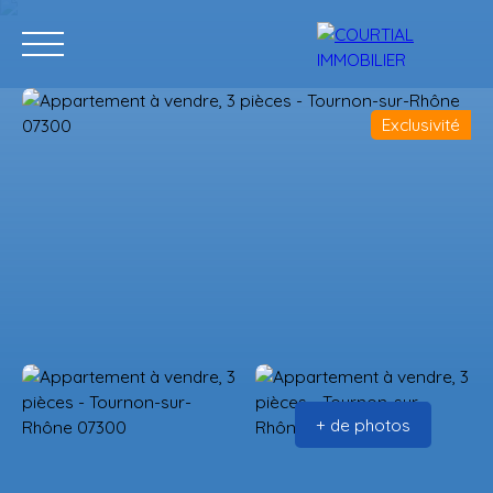
Exclusivité
Accueil
Acheter
Programmes neufs
Vendre
Estimation
+ de photos