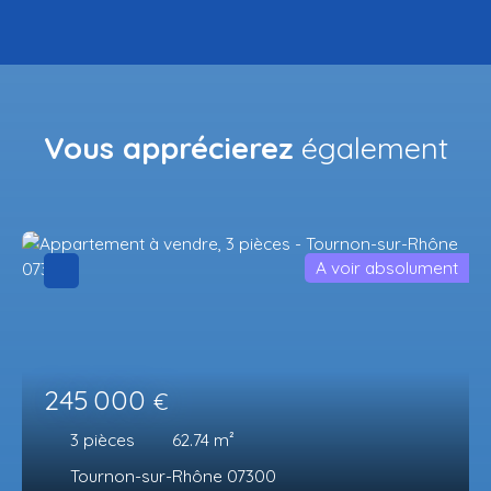
Vous apprécierez
également
A voir absolument
245 000
€
3
pièces
62.74
m²
Tournon-sur-Rhône 07300