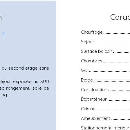
n
Carac
Chauffage
:
4
Séjour
Surface balcon
Chambres
ué au second étage sans
WC
Étage
séjour exposée au SUD
ec rangement, salle de
Construction
ing.
État intérieur
Cuisine
Ameublement
Stationnement intérieur