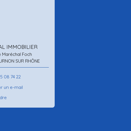
AL IMMOBILIER
e Maréchal Foch
URNON SUR RHÔNE
75 08 74 22
r un e-mail
ndre