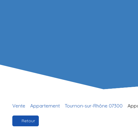
Vente
Appartement
Tournon-sur-Rhône 07300
Appa
Retour