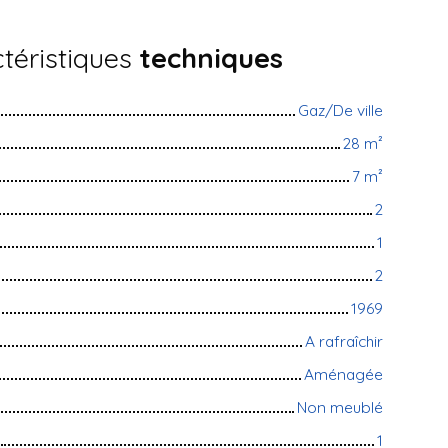
téristiques
techniques
Gaz/De ville
28
m²
7
m²
2
1
2
1969
A rafraîchir
Aménagée
Non meublé
1