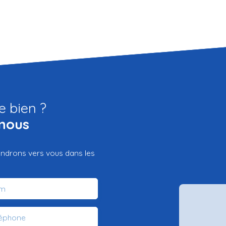
e bien ?
nous
iendrons vers vous dans les
m
léphone