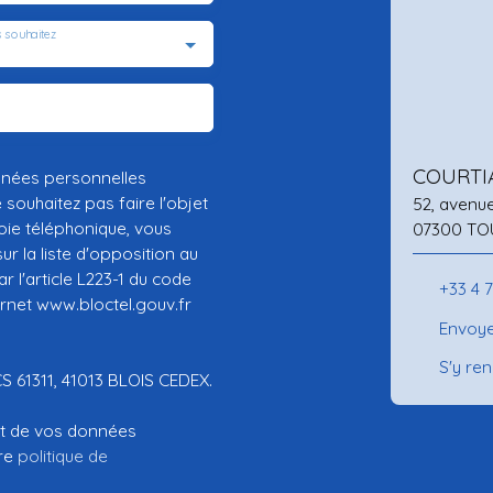
 souhaitez
COURTI
nnées personnelles
ouhaitez pas faire l'objet
52, avenu
ie téléphonique, vous
07300 TO
r la liste d'opposition au
 l'article L223-1 du code
+33 4 
ernet www.bloctel.gouv.fr
Envoye
S'y re
CS 61311, 41013 BLOIS CEDEX.
ent de vos données
tre
politique de