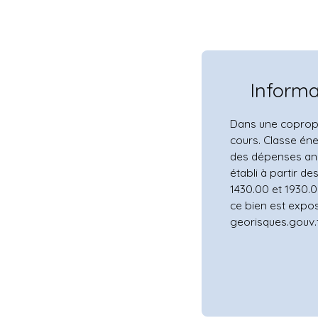
Inform
Dans une copropr
cours. Classe én
des dépenses ann
établi à partir de
1430.00 et 1930.0
ce bien est expos
georisques.gouv.f