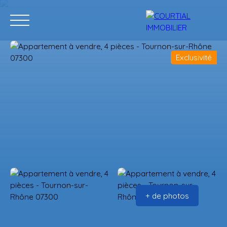
Exclusivité
Accueil
Acheter
Programmes neufs
Vendre
Estimation
+ de photos