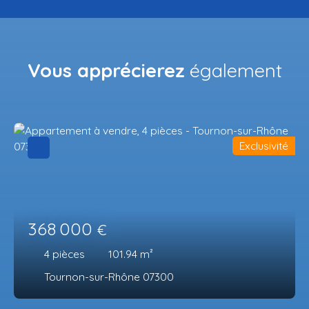
Vous apprécierez
également
Exclusivité
368 000
€
4
pièces
101.94
m²
Tournon-sur-Rhône 07300