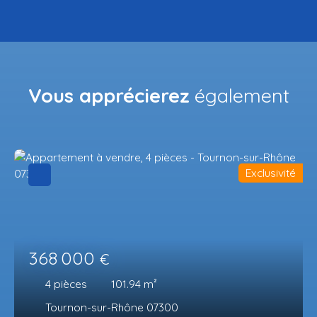
Vous apprécierez
également
Exclusivité
368 000
€
4
pièces
101.94
m²
Tournon-sur-Rhône 07300