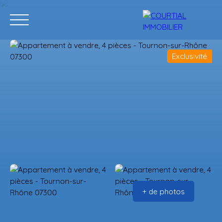
Exclusivité
Accueil
Acheter
Programmes neufs
Vendre
Estimation
+ de photos