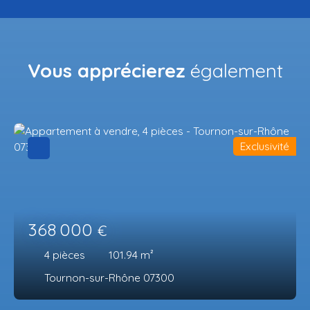
Vous apprécierez
également
Exclusivité
368 000
€
4
pièces
101.94
m²
Tournon-sur-Rhône 07300