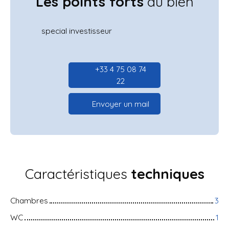
Les points forts
du bien
special investisseur
+33 4 75 08 74
22
Envoyer un mail
Caractéristiques
techniques
Chambres
3
WC
1