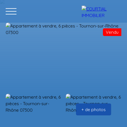
Vendu
Accueil
Acheter
Programmes neufs
Vendre
Estimation
+ de photos