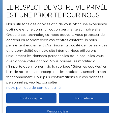
LE RESPECT DE VOTRE VIE PRIVÉE
+33 4 75 08 74 22
EST UNE PRIORITÉ POUR NOUS
Nous utilisons des cookies afin de vous offrir une expérience
52, avenue Maréchal Foch
optimale et une communication pertinente sur notre site.
07300 TOURNON SUR RHÔNE
Grace à ces technologies, nous pouvons vous proposer du
contenu en rapport avec vos centres d'intérêt. Ils nous
permettent également d'améliorer la qualité de nos services
et la convivialité de notre site internet. Nous utiliserons
Rejoignez-nous sur
uniquement les données personnelles pour lesquelles vous
F
|
avez donné votre accord. Vous pouvez les modifier à
n'importe quel moment via la rubrique ″Gérer les cookies″ en
bas de notre site, à l'exception des cookies essentiels à son
fonctionnement. Pour plus d'informations sur vos données
personnelles, veuillez consulter
notre politique de confidentialité
.
Tout accepter
Tout refuser
Personnaliser