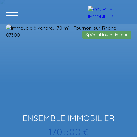
Spécial investisseur
Accueil
Acheter
Programmes neufs
Vendre
Estimation
ENSEMBLE IMMOBILIER
170 500
€