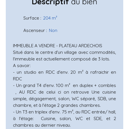
Descriptif
du bien
Surface
:
204
m²
Ascenseur
:
Non
IMMEUBLE A VENDRE - PLATEAU ARDECHOIS
Situé dans le centre d'un village avec commodités,
l'immeuble est actuellement composé de 3 lots.
A savoir:
- un studio en RDC d'env. 20 m² à rafraichir en
RDC
- Un grand T4 d'env. 100 m² en duplex + combles
, AU RDC de celui ci on retrouve Une cuisine
simple, dégagement, salon, WC séparé, SDB, une
chambre, et à l'étage 2 grandes chambres.
- Un T3 en triplex d'env. 75 m², au RDC entrée/ hall,
à l'étage: Cuisine, salon, WC et SDE, et 2
chambres au dernier niveau.