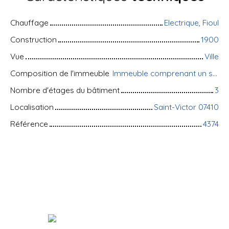
Chauffage
Electrique, Fioul
Construction
1900
Vue
Ville
Composition de l'immeuble
Immeuble comprenant un studio, un grand T4 en duplex, et un grand T3 en duplex
Nombre d'étages du bâtiment
3
Localisation
Saint-Victor 07410
Référence
4374