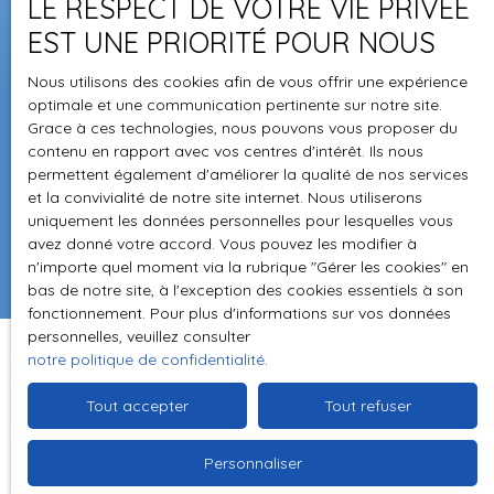
+33 4 75 08 74 22
LE RESPECT DE VOTRE VIE PRIVÉE
EST UNE PRIORITÉ POUR NOUS
Nous utilisons des cookies afin de vous offrir une expérience
52, avenue Maréchal Foch
optimale et une communication pertinente sur notre site.
07300 TOURNON SUR RHÔNE
Grace à ces technologies, nous pouvons vous proposer du
contenu en rapport avec vos centres d'intérêt. Ils nous
permettent également d'améliorer la qualité de nos services
Rejoignez-nous sur
et la convivialité de notre site internet. Nous utiliserons
uniquement les données personnelles pour lesquelles vous
Fa
|
avez donné votre accord. Vous pouvez les modifier à
n'importe quel moment via la rubrique ″Gérer les cookies″ en
bas de notre site, à l'exception des cookies essentiels à son
fonctionnement. Pour plus d'informations sur vos données
personnelles, veuillez consulter
notre politique de confidentialité
.
Tout accepter
Tout refuser
Personnaliser