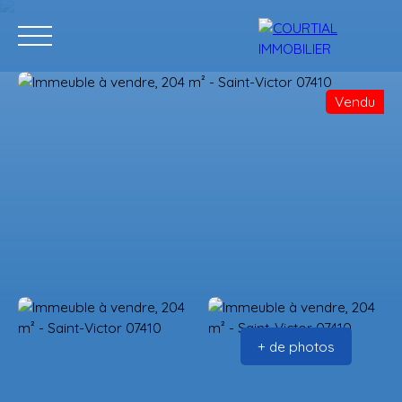
Vendu
Accueil
Acheter
Programmes neufs
Vendre
Estimation
+ de photos