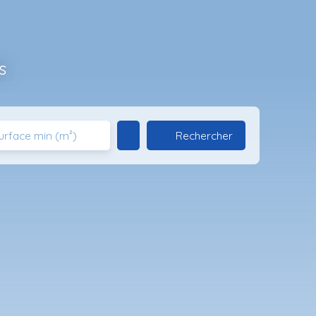
s
Rechercher
urface min (m²)