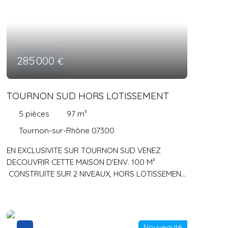
285 000
€
TOURNON SUD HORS LOTISSEMENT
5
pièces
97
m²
Tournon-sur-Rhône 07300
EN EXCLUSIVITE SUR TOURNON SUD VENEZ
DECOUVRIR CETTE MAISON D'ENV. 100 M²
CONSTRUITE SUR 2 NIVEAUX, HORS LOTISSEMENT
COMPOSEE AU RDC D'UN GRAND GARAGE +
CUISINE D'ETE ET ANNEXES. A L'ETAGE CUISINE,
SALON/SEJOUR, 3 CHAMBRES, SDB ET WC
SEPARE. LE TOUT SUR ENV. 500 M² DE TERRAIN
Nouveauté