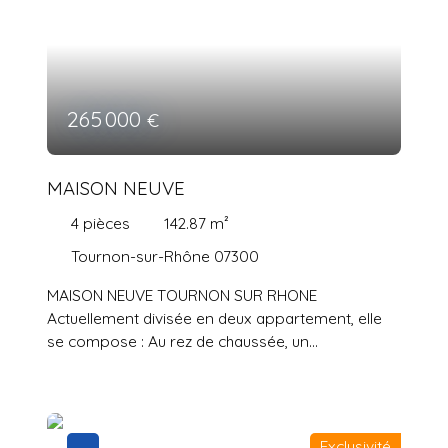
265 000
€
MAISON NEUVE
4
pièces
142.87
m²
Tournon-sur-Rhône 07300
MAISON NEUVE TOURNON SUR RHONE
Actuellement divisée en deux appartement, elle
se compose : Au rez de chaussée, un
appartement de type 2 : une cuisine ouverte sur
séjour, une chambre avec sa terrasse privative,
des toilettes, une salle d'eau/buanderie et un
garage de 34. 14 m2 avec portail électrique et un
Exclusivité