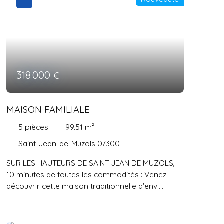
CLOS ET ARBORE. RARE SECTEUR DEMANDE,
MAISON ENTRETENUE, DEPECHEZ VOUS !!
318 000
€
MAISON FAMILIALE
5
pièces
99.51
m²
Saint-Jean-de-Muzols 07300
SUR LES HAUTEURS DE SAINT JEAN DE MUZOLS,
10 minutes de toutes les commodités : Venez
découvrir cette maison traditionnelle d'env.
100m2, construite en 2004, sur une parcelle de
1000m2. Elle est composée d'une belle pièce de
vie, lumineuse, d'env 44m2 , exposé