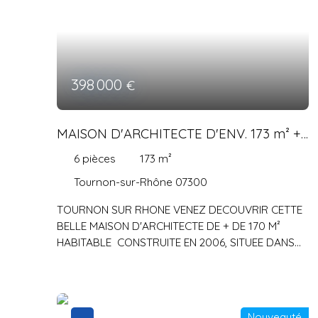
398 000
€
MAISON D'ARCHITECTE D'ENV. 173 m² +
DEP SUR GRANDE PARCELLE DE
6
pièces
173
m²
TERRAIN AU CALME
Tournon-sur-Rhône 07300
TOURNON SUR RHONE VENEZ DECOUVRIR CETTE
BELLE MAISON D'ARCHITECTE DE + DE 170 M²
HABITABLE CONSTRUITE EN 2006, SITUEE DANS
UN SECTEUR RESIDENTIEL AU CALME SANS VIS A
VIS !!! RDC : ENTREE / DEGAGEMENT DESSERVANT
UNE GRANDE PIECE DE VIE D'ENV. 56 m² AVEC
CUISINE AMENAGEE OUVERTE SUR SEJOUR ,
Nouveauté