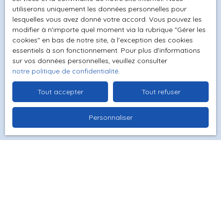
personnelles conformément au RGPD. Si vous ne
utiliserons uniquement les données personnelles pour
lesquelles vous avez donné votre accord. Vous pouvez les
souhaitez pas faire l'objet de prospection
modifier à n'importe quel moment via la rubrique ″Gérer les
commerciale par voie téléphonique, vous pouvez
cookies″ en bas de notre site, à l'exception des cookies
vous inscrire gratuitement sur la liste d'opposition
essentiels à son fonctionnement. Pour plus d'informations
au démarchage téléphonique, prévu par l'article
sur vos données personnelles, veuillez consulter
L223-1 du code de la consommation, sur le site
notre politique de confidentialité
.
Internet www.bloctel.gouv.fr ou par courrier
adressé à :
Tout accepter
Tout refuser
Société Worldline, Service Bloctel, CS 61311, 41013
Personnaliser
BLOIS CEDEX.
Pour en savoir plus sur le traitement de vos
données personnelles, veuillez consulter notre
politique de confidentialité
.
Recevoir des annonces