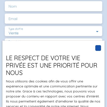
Nom
Email
Type d'offre
Vente
Type de bien
Maison
Localisation
LE RESPECT DE VOTRE VIE
Gilhoc-sur-Ormèze (07270)
PRIVÉE EST UNE PRIORITÉ POUR
Budget max (€)
NOUS
Surface min (m²)
Nous utilisons des cookies afin de vous offrir une
expérience optimale et une communication pertinente sur
notre site. Grace à ces technologies, nous pouvons vous
Pièces min
proposer du contenu en rapport avec vos centres d'intérêt.
Ils nous permettent également d'améliorer la qualité de nos
J'accepte le traitement de mes données
services et la convivialité de notre site internet. Nous