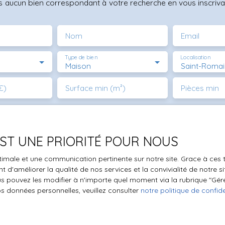
 aucun bien correspondant à votre recherche en vous inscrivan
Nom
Email
Type de bien
Localisation
Maison
€)
Surface min (m²)
Pièces min
le traitement de mes données personnelles conformément au R
pas faire l'objet de prospection commerciale par voie téléphon
s inscrire gratuitement sur la liste d'opposition au démarchage
 EST UNE PRIORITÉ POUR NOUS
'article L223-1 du code de la consommation, sur le site Internet
optimale et une communication pertinente sur notre site. Grace à c
.gouv.fr ou par courrier adressé à :
 d'améliorer la qualité de nos services et la convivialité de notre s
 pouvez les modifier à n'importe quel moment via la rubrique ″Gérer
ldline, Service Bloctel, CS 61311, 41013 BLOIS CEDEX.
os données personnelles, veuillez consulter
notre politique de confide
oir plus sur le traitement de vos données personnelles, veuille
e confidentialité
.