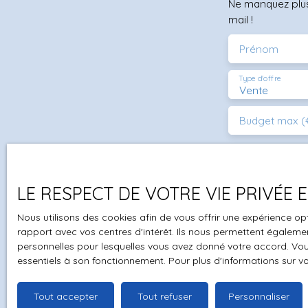
Ne manquez plus
mail !
Prénom
Type d'offre
Vente
Budget max (
J'accepte 
souhaitez 
pouvez vou
LE RESPECT DE VOTRE VIE PRIVÉE
prévu par l
Nous utilisons des cookies afin de vous offrir une expérience 
www.bloctel
rapport avec vos centres d'intérêt. Ils nous permettent également
personnelles pour lesquelles vous avez donné votre accord. Vous
Société Wor
essentiels à son fonctionnement. Pour plus d'informations sur v
Pour en sav
Tout accepter
Tout refuser
Personnaliser
politique d