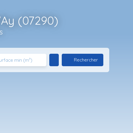
'Ay (07290)
s
Rechercher
urface min (m²)