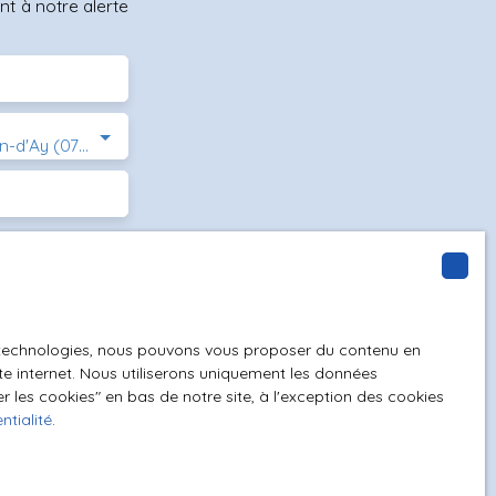
t à notre alerte
Saint-Romain-d'Ay (07290)
GPD. Si vous ne
ique, vous
 téléphonique,
es technologies, nous pouvons vous proposer du contenu en
ite internet. Nous utiliserons uniquement les données
 les cookies″ en bas de notre site, à l'exception des cookies
ntialité
.
z consulter notre