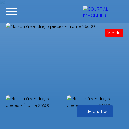
Vendu
Accueil
Acheter
Programmes neufs
Vendre
Estimation
+ de photos