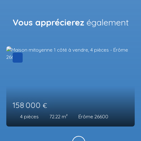
Vous apprécierez
également
158 000
€
4
pièces
72.22
m²
Érôme 26600