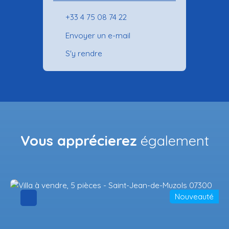
+33 4 75 08 74 22
Envoyer un e-mail
S'y rendre
Vous apprécierez
également
Nouveauté