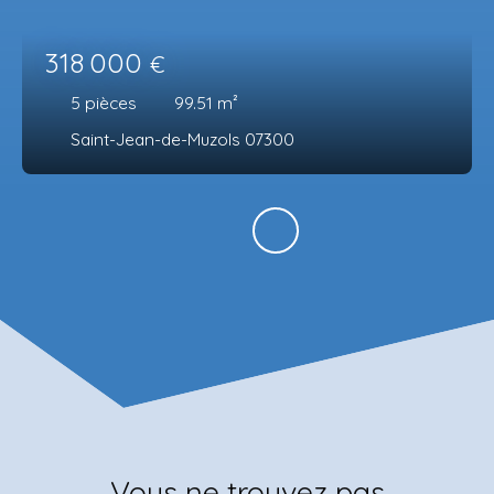
318 000
€
5
pièces
99.51
m²
Saint-Jean-de-Muzols 07300
Vous ne trouvez pas