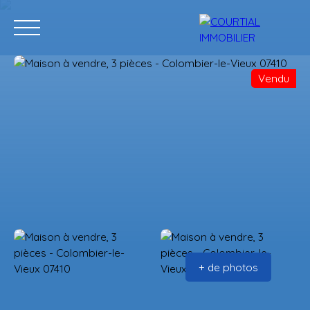
Vendu
Accueil
Acheter
Programmes neufs
Vendre
Estimation
+ de photos