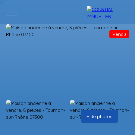
Vendu
Accueil
Acheter
Programmes neufs
Vendre
Estimation
+ de photos