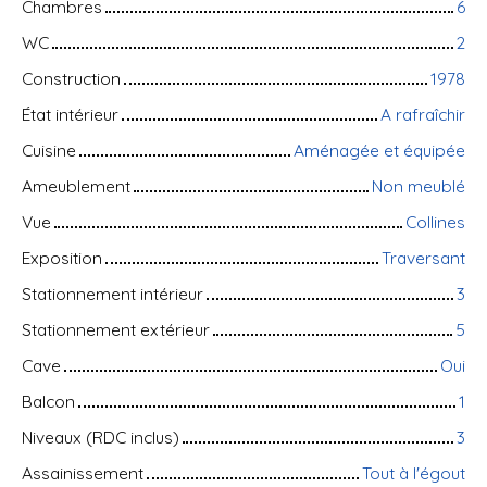
Chambres
6
WC
2
Construction
1978
État intérieur
A rafraîchir
Cuisine
Aménagée et équipée
Ameublement
Non meublé
Vue
Collines
Exposition
Traversant
Stationnement intérieur
3
Stationnement extérieur
5
Cave
Oui
Balcon
1
Niveaux (RDC inclus)
3
Assainissement
Tout à l'égout