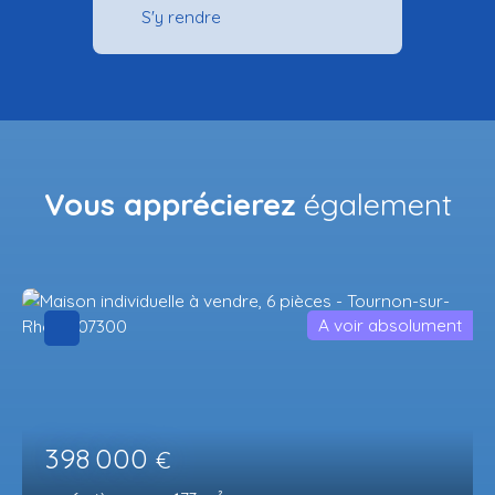
S'y rendre
Vous apprécierez
également
A voir absolument
398 000
€