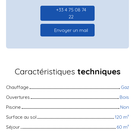
+33 4 75 08 74
22
Envoyer un mail
Caractéristiques
techniques
Chauffage
Gaz
Ouvertures
Bois
Piscine
Non
Surface au sol
120
m²
Séjour
60
m²