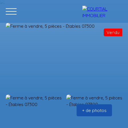
Vendu
Accueil
Acheter
Programmes neufs
Vendre
Estimation
+ de photos