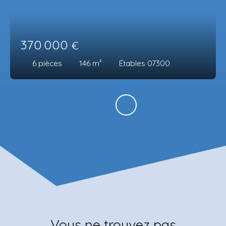
370 000
€
6
pièces
146
m²
Étables 07300
Vous ne trouvez pas