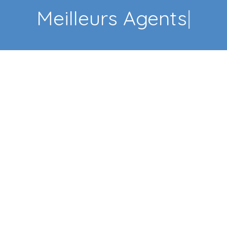
Face
|