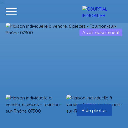
A voir absolument
Accueil
Acheter
Programmes neufs
Vendre
Estimation
+ de photos