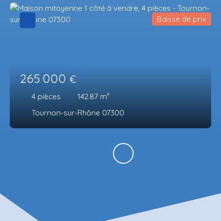
Baisse de prix
265 000
€
4
pièces
142.87
m²
Tournon-sur-Rhône 07300