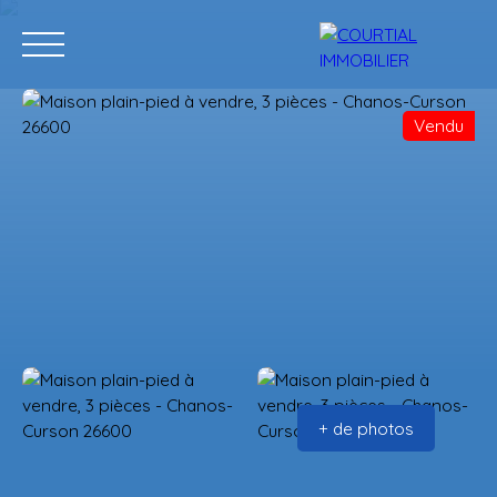
Vendu
Accueil
Acheter
Programmes neufs
Vendre
Estimation
+ de photos