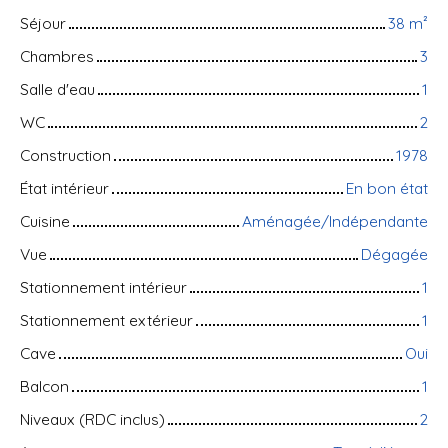
Séjour
38
m²
Chambres
3
Salle d'eau
1
WC
2
Construction
1978
État intérieur
En bon état
Cuisine
Aménagée/Indépendante
Vue
Dégagée
Stationnement intérieur
1
Stationnement extérieur
1
Cave
Oui
Balcon
1
Niveaux (RDC inclus)
2