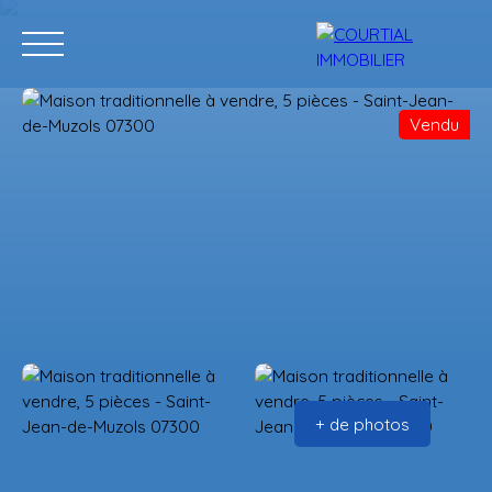
Vendu
Accueil
Acheter
Programmes neufs
Vendre
Estimation
+ de photos