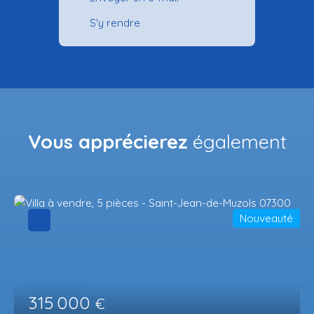
S'y rendre
Vous apprécierez
également
Nouveauté
315 000
€