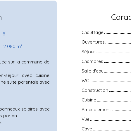
n
Carac
Chauffage
:
8
Ouvertures
:
2 080
m²
Séjour
Chambres
tuée sur la commune de
Salle d'eau
n-séjour avec cuisine
WC
une suite parentale avec
Construction
Cuisine
 panneaux solaires avec
Ameublement
s par an.
Vue
e.
Cave