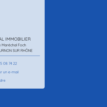
AL IMMOBILIER
e Maréchal Foch
URNON SUR RHÔNE
75 08 74 22
r un e-mail
ndre