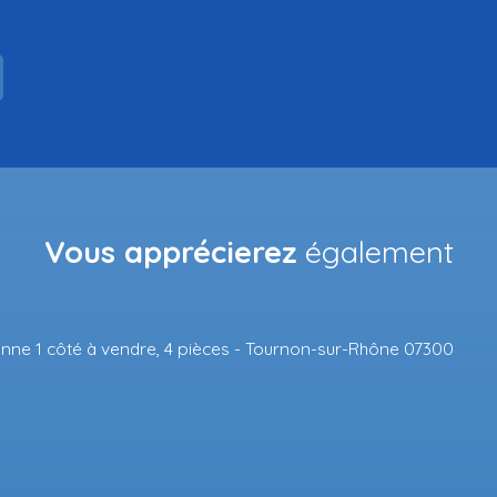
Vous apprécierez
également