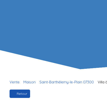
Vente
Maison
Saint-Barthélemy-le-Plain 07300
Villa
Retour