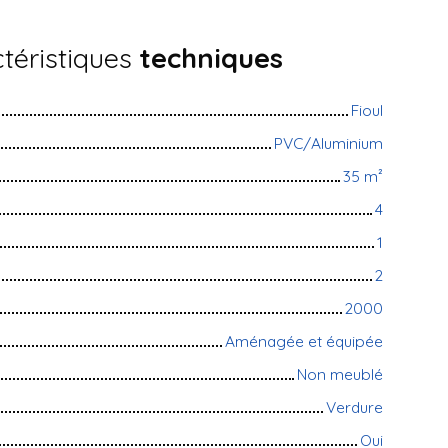
téristiques
techniques
Fioul
PVC/Aluminium
35
m²
4
1
2
2000
Aménagée et équipée
Non meublé
Verdure
Oui