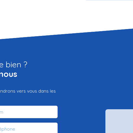
e bien ?
nous
iendrons vers vous dans les
m
léphone