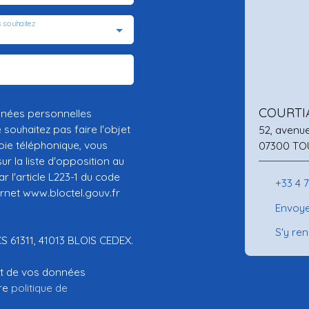
 souhaitez
COURTI
nnées personnelles
ouhaitez pas faire l'objet
52, avenu
ie téléphonique, vous
07300 TO
r la liste d'opposition au
 l'article L223-1 du code
+33 4 
ernet www.bloctel.gouv.fr
Envoye
S'y re
CS 61311, 41013 BLOIS CEDEX.
ent de vos données
tre
politique de